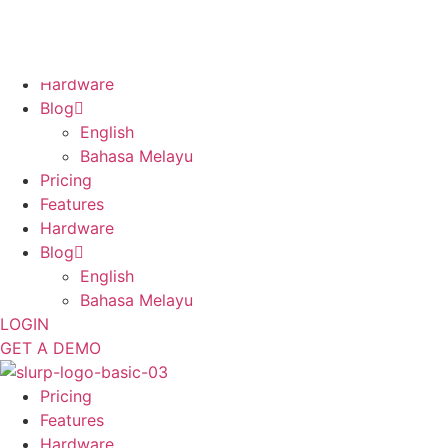
Skip
to
Pricing
content
Features
Hardware
Blog
English
Bahasa Melayu
Pricing
Features
Hardware
Blog
English
Bahasa Melayu
LOGIN
GET A DEMO
Pricing
Features
Hardware