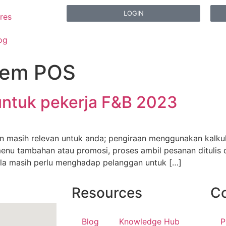
LOGIN
res
og
stem POS
untuk pekerja F&B 2023
n masih relevan untuk anda; pengiraan menggunakan kalkula
menu tambahan atau promosi, proses ambil pesanan ditulis 
pula masih perlu menghadap pelanggan untuk […]
Resources
C
Blog
Knowledge Hub
P