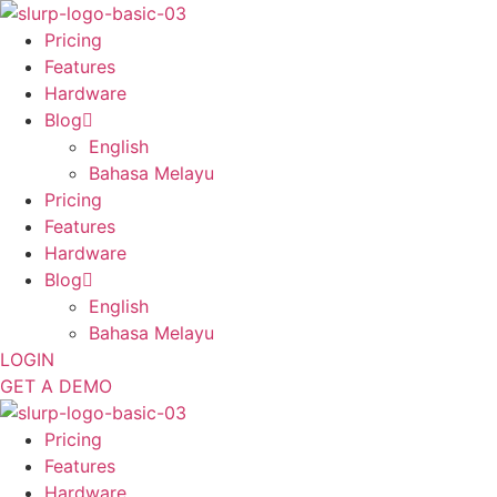
Skip
to
Pricing
content
Features
Hardware
Blog
English
Bahasa Melayu
Pricing
Features
Hardware
Blog
English
Bahasa Melayu
LOGIN
GET A DEMO
Pricing
Features
Hardware