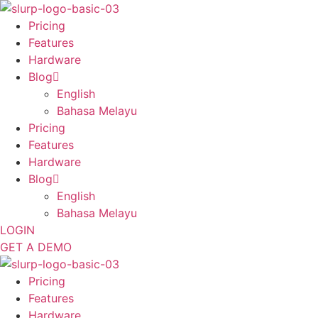
Skip
to
Pricing
content
Features
Hardware
Blog
English
Bahasa Melayu
Pricing
Features
Hardware
Blog
English
Bahasa Melayu
LOGIN
GET A DEMO
Pricing
Features
Hardware